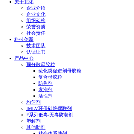
关于北化
企业介绍
企业文化
组织架构
荣誉资质
社会责任
科技创新
技术团队
认证证书
产品中心
预分散母胶粒
硫化类促进剂母胶粒
复合母胶粒
防焦剂
发泡剂
活性剂
均匀剂
IMLV环保硅烷偶联剂
F系列低毒/无毒防老剂
塑解剂
其他助剂
粘合体系助剂